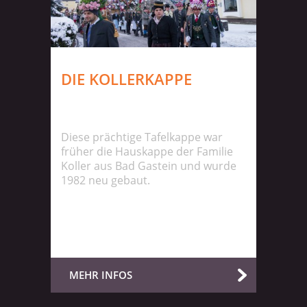
DIE KOLLERKAPPE
Diese prächtige Tafelkappe war
früher die Hauskappe der Familie
Koller aus Bad Gastein und wurde
1982 neu gebaut.
MEHR INFOS