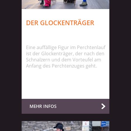
DER GLOCKENTRÄGER
Eine auffällige Figur im Perchtenlauf
ist der Glockenträger, der nach den
Schnalzern und dem Vorteufel am
Anfang des Perchtenzuges geht.
MEHR INFOS