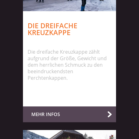
DIE DREIFACHE
KREUZKAPPE
Die dreifache Kreuzkappe zählt
aufgrund der Größe, Gewicht und
dem herrlichen Schmuck zu den
beeindruckendsten
Perchtenkappen.
MEHR INFOS