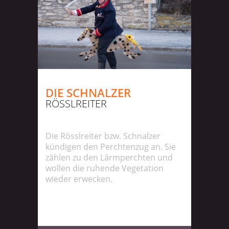
DIE SCHNALZER
RÖSSLREITER
Die Rösslreiter bzw. Schnalzer
kündigen den Perchtenzug an. Sie
zählen zu den Lärmperchten und
wollen die ruhende Vegetation
wieder erwecken.