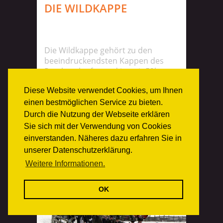
DIE WILDKAPPE
Die Wildkappe gehört zu den
beeindruckendsten Kappen des
Perchtenlaufes und ist mit 52kg
auch die schwerste.
Diese Website verwendet Cookies, um Ihnen
einen bestmöglichen Service zu bieten.
Durch die Nutzung der Webseite erklären
Sie sich mit der Verwendung von Cookies
einverstanden. Näheres dazu erfahren Sie in
MEHR INFOS
unserer Datenschutzerklärung.
Weitere Informationen.
OK