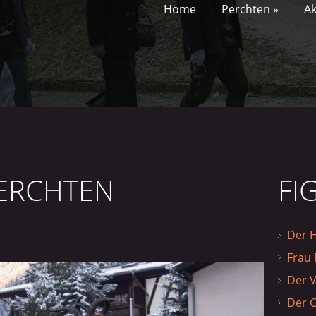
Home
Perchten
»
Ak
PERCHTEN
FI
Der 
Frau 
Der V
Der 