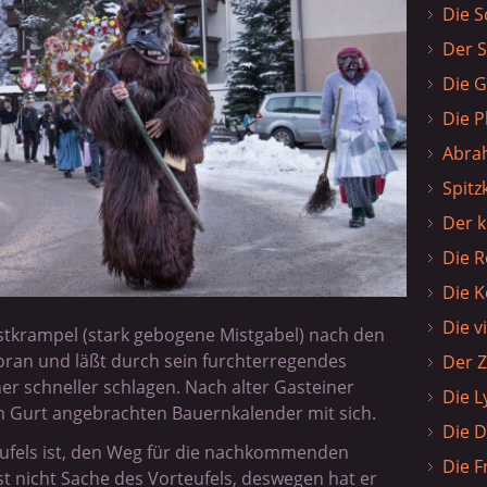
Die S
Der S
Die G
Die P
Abra
Spitz
Der k
Die 
Die K
Die v
istkrampel (stark gebogene Mistgabel) nach den
oran und läßt durch sein furchterregendes
Der 
r schneller schlagen. Nach alter Gasteiner
Die 
 am Gurt angebrachten Bauernkalender mit sich.
Die D
eufels ist, den Weg für die nachkommenden
Die 
ist nicht Sache des Vorteufels, deswegen hat er