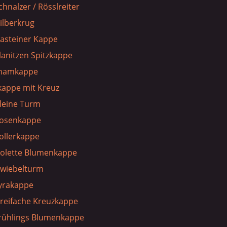
chnalzer / Rösslreiter
ilberkrug
asteiner Kappe
lanitzen Spitzkappe
hamkappe
kappe mit Kreuz
leine Turm
Rosenkappe
ollerkappe
iolette Blumenkappe
Zwiebelturm
Lyrakappe
reifache Kreuzkappe
Frühlings Blumenkappe